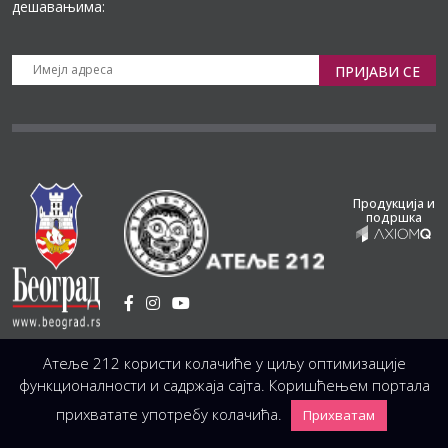
дешавањима:
ПРИЈАВИ СЕ
Продукција и
подршка
Установа Културе
/
Атеље 212 користи колачиће у циљу оптимизације
Светогорска 21, 11103 Београд, Србија
Централа
(управа, организација, администрација, рачуноводство, техника)
функционалности и садржаја сајта. Коришћењем портала
+381 11 3246 146;
+381 11 3246 147
|
office@atelje212.rs
прихватате употребу колачића.
Прихватам
Сва Права Задржана © 2026 Позориште Атеља 212