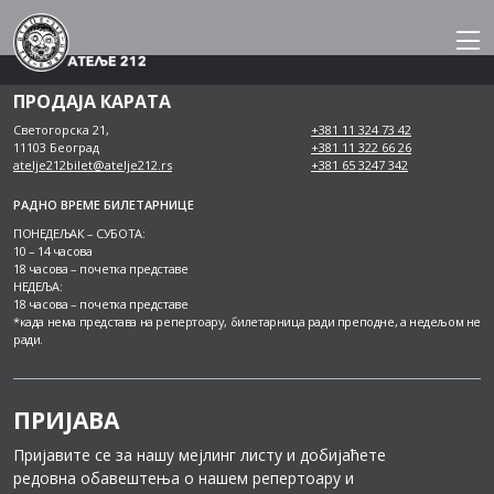
Skip
to
content
ПРОДАЈА КАРАТА
Светогорска 21,
+381 11 324 73 42
11103 Београд
+381 11 322 66 26
atelje212bilet@atelje212.rs
+381 65 3247 342
РАДНО ВРЕМЕ БИЛЕТАРНИЦЕ
ПОНЕДЕЉАК – СУБОТА:
10 – 14 часова
18 часова – почетка представе
НЕДЕЉА:
18 часова – почетка представе
*када нема представа на репертоару, билетарница ради преподне, а недељом не
ради.
ПРИЈАВА
Пријавите се за нашу мејлинг листу и добијаћете
редовна обавештења о нашем репертоару и