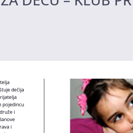
telja
štuje dečija
ijatelja
m pojedincu
druže i
lanove
rava i