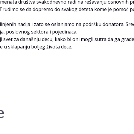
egmenata društva svakodnevno radi na rešavanju osnovnih pr
te. Trudimo se da dopremo do svakog deteta kome je pomoć p
injenih nacija i zato se oslanjamo na podršku donatora. Sred
a, poslovnog sektora i pojedinaca.
ji svet za današnju decu, kako bi oni mogli sutra da ga grad
e u sklapanju boljeg života dece.
е