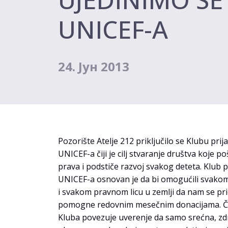
UNICEF-A
24. Јун 2013
Pozorište Atelje 212 priključilo se Klubu prija
UNICEF-a čiji je cilj stvaranje društva koje po
prava i podstiče razvoj svakog deteta. Klub pr
UNICEF-a osnovan je da bi omogućili svako
i svakom pravnom licu u zemlji da nam se pri
pomogne redovnim mesečnim donacijama. Č
Kluba povezuje uverenje da samo srećna, zd