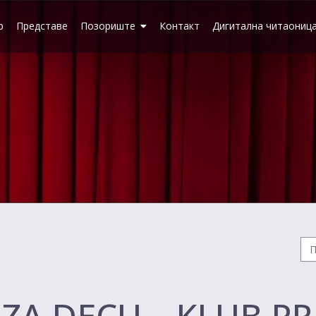
р
Представе
Позориште
Контакт
Дигитална читаониц
ZA DECU – KLUB PR