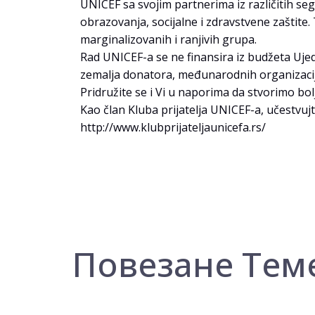
UNICEF sa svojim partnerima iz različitih s
obrazovanja, socijalne i zdravstvene zašti
marginalizovanih i ranjivih grupa.
Rad UNICEF-a se ne finansira iz budžeta Ujed
zemalja donatora, međunarodnih organizacij
Pridružite se i Vi u naporima da stvorimo bol
Kao član Kluba prijatelja UNICEF-a, učestvujt
http://www.klubprijateljaunicefa.rs/
Повезане Тем