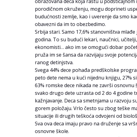
obrazovana deca koja rastu u podsticajnom 
porodičnom okruženju, mogu doprineti uspeh
budućnosti zemlje, kao i uverenje da smo ka
obavezni da im to obezbedimo.
Srbija stari. Samo 17,6% stanovništva mlađe 
godina. To su budući lekari, naučnici, učitelji,
ekonomisti… ako im se omogući dobar počet
pruža im se šansa da razvijaju svoje potencij
ranog detinjstva.
Svega 44% dece pohađa predškolske progra
peto dete nema u kući nijednu knjigu, 27% s
63% romske dece nikada ne završi osnovnu 
svako drugo dete uzrasta od 2 do 4 godine tr
kažnjavanje. Deca sa smetnjama u razvoju su
gorem položaju. Vrlo često su zbog teške ma
situacije ili drugih teškoća odvojeni od biol
Sva ova deca imaju pravo na druženje sa vršn
osnovne škole.