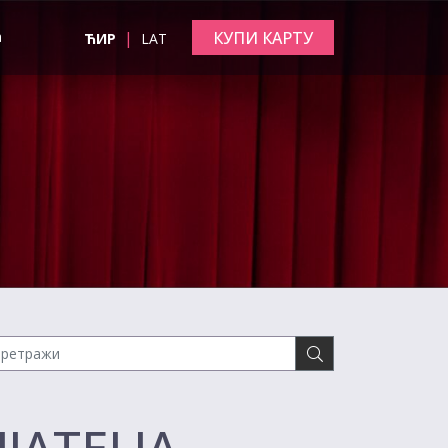
|
КУПИ КАРТУ
а
ЋИР
LAT
IJATELJA