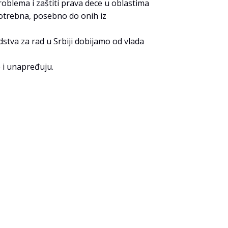
oblema i zaštiti prava dece u oblastima
otrebna, posebno do onih iz
stva za rad u Srbiji dobijamo od vlada
e i unapređuju.