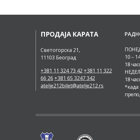
ПРОДАЈА КАРАТА
РАДН
ПОНЕД
Светогорска 21,
10 – 1
11103 Београд
18 час
+381 11 324 73 42
+381 11 322
НЕДЕЉ
66 26
+381 65 3247 342
18 час
atelje212bilet@atelje212.rs
*када
препо