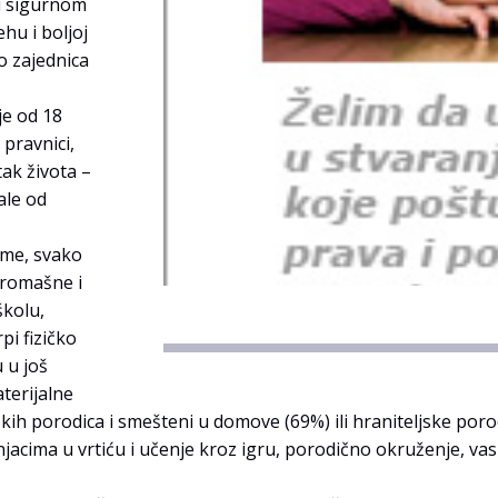
i sigurnom
u i boljoj
o zajednica
je od 18
 pravnici,
ak života –
ale od
me, svako
iromašne i
školu,
pi fizičko
 u još
terijalne
oških porodica i smešteni u domove (69%) ili hraniteljske poro
jacima u vrtiću i učenje kroz igru, porodično okruženje, va