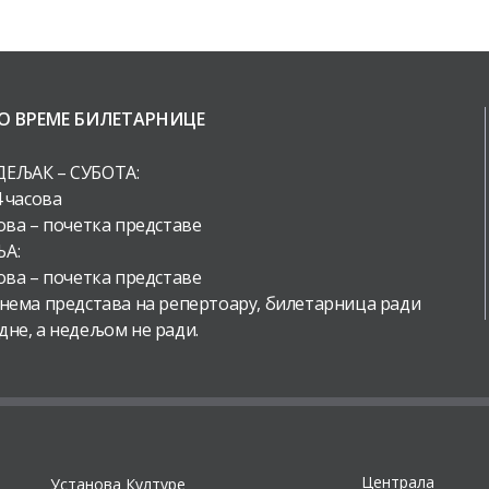
О ВРЕМЕ БИЛЕТАРНИЦЕ
ЕЉАК – СУБОТА:
4 часова
ова – почетка представе
А:
ова – почетка представе
 нема представа на репертоару, билетарница ради
дне, а недељом не ради.
Централа
Установа Културе