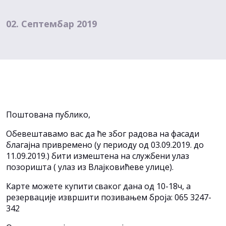
02. Септембар 2019
Поштована публико,
Обевештавамо вас да ће због радова на фасади
благајна привремено (у периоду од 03.09.2019. до
11.09.2019.) бити измештена на службени улаз
позоришта ( улаз из Влајковићеве улице).
Карте можете купити сваког дана од 10-18ч, а
резервације извршити позивањем броја: 065 3247-
342