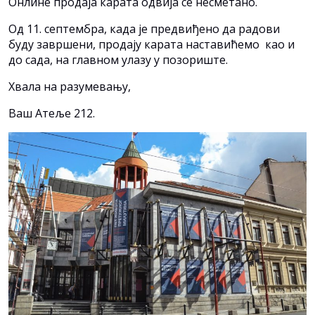
Онлине продаја карата одвија се несметано.
Од 11. септембра, када је предвиђено да радови
буду завршени, продају карата наставићемо као и
до сада, на главном улазу у позориште.
Хвала на разумевању,
Ваш Атеље 212.