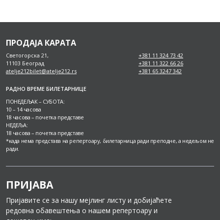
ПРОДАЈА КАРАТА
Светогорска 21,
+381 11 324 73 42
11103 Београд
+381 11 322 66 26
atelje212bilet@atelje212.rs
+381 65 3247 342
РАДНО ВРЕМЕ БИЛЕТАРНИЦЕ
ПОНЕДЕЉАК – СУБОТА:
10 – 14 часова
18 часова – почетка представе
НЕДЕЉА:
18 часова – почетка представе
*када нема представа на репертоару, билетарница ради преподне, а недељом не
ради.
ПРИЈАВА
Пријавите се за нашу мејлинг листу и добијаћете
редовна обавештења о нашем репертоару и