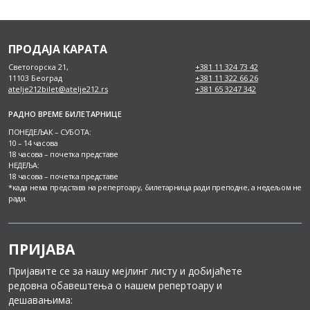
ПРОДАЈА КАРАТА
Светогорска 21,
+381 11 324 73 42
11103 Београд
+381 11 322 66 26
atelje212bilet@atelje212.rs
+381 65 3247 342
РАДНО ВРЕМЕ БИЛЕТАРНИЦЕ
ПОНЕДЕЉАК – СУБОТА:
10 – 14 часова
18 часова – почетка представе
НЕДЕЉА:
18 часова – почетка представе
*када нема представа на репертоару, билетарница ради преподне, а недељом не
ради.
ПРИЈАВА
Пријавите се за нашу мејлинг листу и добијаћете
редовна обавештења о нашем репертоару и
дешавањима: