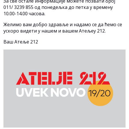
За све остале информације можете позвати број
011/ 3239 855 од понедељка до петка у времену
10.00-14.00 часова.
Желимо вам добро здравље и надамо се да ћемо се
ускоро видети у нашем и вашем Атељеу 212.
Ваш Атеље 212