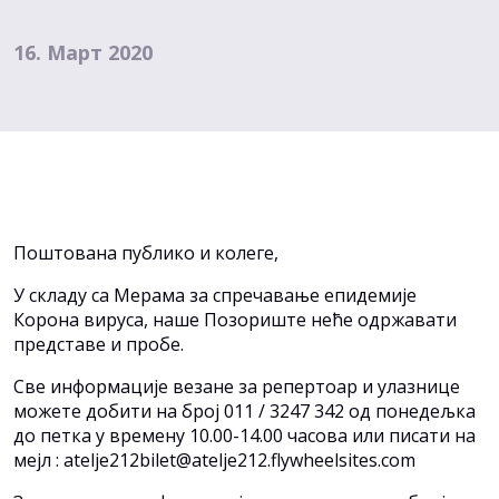
16. Март 2020
Поштована публико и колеге,
У складу са Мерама за спречавање епидемије
Корона вируса, наше Позориште неће одржавати
представе и пробе.
Све информације везане за репертоар и улазнице
можете добити на број 011 / 3247 342 од понедељка
до петка у времену 10.00-14.00 часова или писати на
мејл : atelje212bilet@atelje212.flywheelsites.com