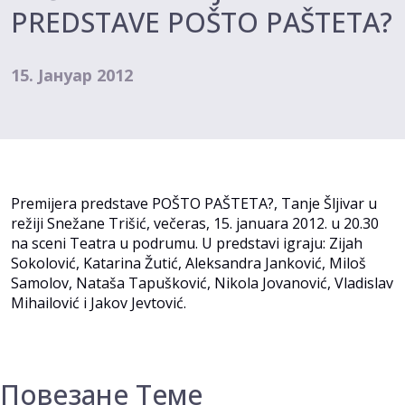
PREDSTAVE POŠTO PAŠTETA?
15. Јануар 2012
Premijera predstave POŠTO PAŠTETA?, Tanje Šljivar u
režiji Snežane Trišić, večeras, 15. januara 2012. u 20.30
na sceni Teatra u podrumu. U predstavi igraju: Zijah
Sokolović, Katarina Žutić, Aleksandra Janković, Miloš
Samolov, Nataša Tapušković, Nikola Jovanović, Vladislav
Mihailović i Jakov Jevtović.
Повезане Теме