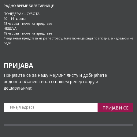
РАДНО ВРЕМЕ БИЛЕТАРНИЦЕ
ПОНЕДЕЉАК – СУБОТА:
10 – 14 часова
18 часова – почетка представе
НЕДЕЉА:
18 часова – почетка представе
*када нема представа на репертоару, билетарница ради преподне, а недељом не
ради.
ПРИЈАВА
Пријавите се за нашу мејлинг листу и добијаћете
редовна обавештења о нашем репертоару и
дешавањима:
ПРИЈАВИ СЕ