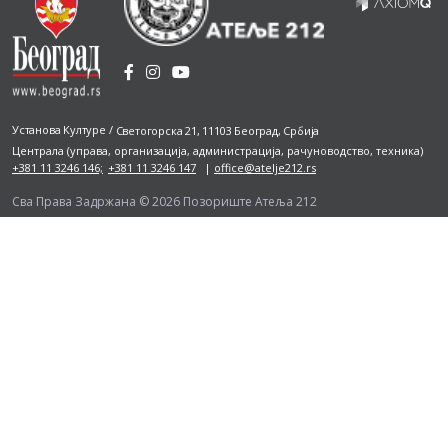
Установа Културе
/
Светогорска 21, 11103 Београд, Србија
Централа
(управа, организација, администрација, рачуноводство, техника)
+381 11 3246 146;
+381 11 3246 147
|
office@atelje212.rs
Сва Права Задржана © 2026 Позориште Атеља 212