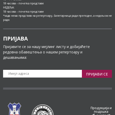
18 часова – почетка представе
НЕДЕЉА:
18 часова – почетка представе
*када нема представа на репертоару, билетарница ради преподне, а недељом не
ради.
ПРИЈАВА
Пријавите се за нашу мејлинг листу и добијаћете
редовна обавештења о нашем репертоару и
дешавањима:
ПРИЈАВИ СЕ
Продукција и
подршка