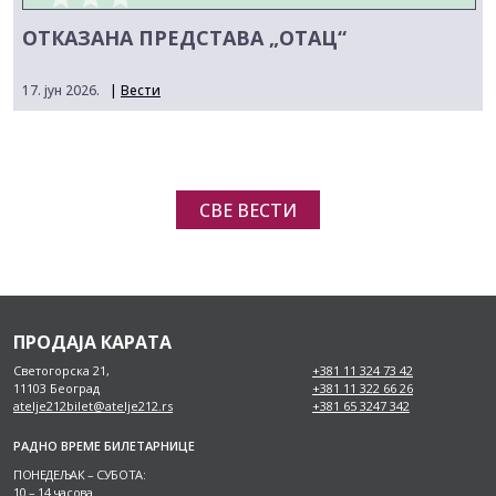
ОТКАЗАНА ПРЕДСТАВА „ОТАЦ“
17. јун 2026.
|
Вести
СВЕ ВЕСТИ
ПРОДАЈА КАРАТА
Светогорска 21,
+381 11 324 73 42
11103 Београд
+381 11 322 66 26
atelje212bilet@atelje212.rs
+381 65 3247 342
РАДНО ВРЕМЕ БИЛЕТАРНИЦЕ
ПОНЕДЕЉАК – СУБОТА:
10 – 14 часова