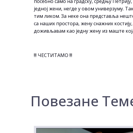
посебно само на градску, средњу Петрију
једној жени, негде у овом универзуму. Та
тим ликом. За неке она представља нешт
са наших простора, жену снажних костију,
доживљавам као једну жену из маште која
!!! ЧЕСТИТАМО !!!
Повезане Тем