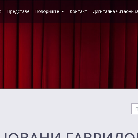
р
Представе
Позориште
Контакт
Дигитална читаониц
 ЈОВАНИ ГАВРИЛО