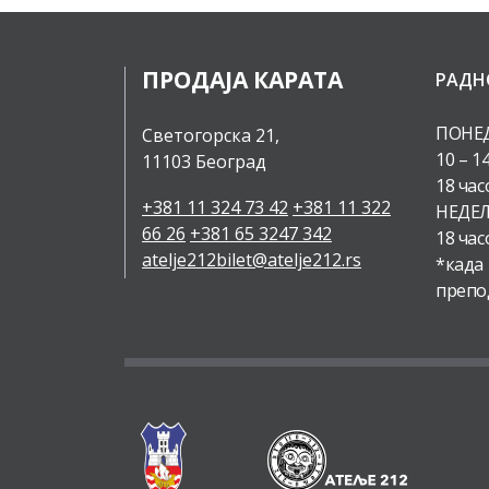
ПРОДАЈА КАРАТА
РАДН
ПОНЕД
Светогорска 21,
10 – 1
11103 Београд
18 час
+381 11 324 73 42
+381 11 322
НЕДЕЉ
66 26
+381 65 3247 342
18 час
atelje212bilet@atelje212.rs
*када
препо