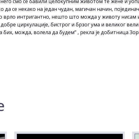
, него смо се бавили целокупним животом те жене и уоп
ко да се некако на један чудан, магичан начин, поједи
о врло интригантно, нешто што можда у животу нисам 
 добре циркулације, бистрог и брзог ума и великог велик
 бих, можда, волела да будем” , рекла је добитница Зор
е