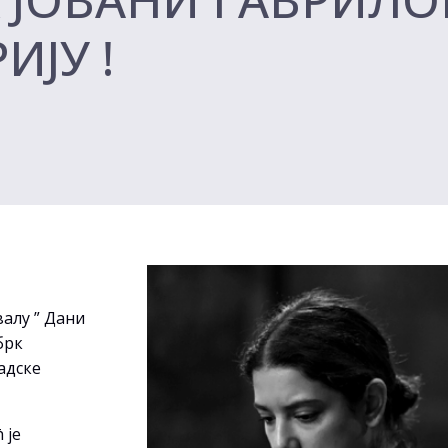
ИЈУ !
алу ” Дани
брк
адске
 је