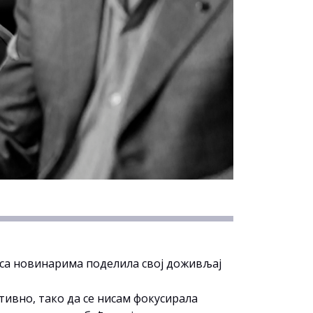
и са новинарима поделила свој доживљај
тивно, тако да се нисам фокусирала