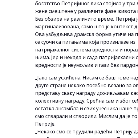
богатство Петријиног лика спојила у три 
жене смештене у различите фазе живота 
Без обзира на различито време, Петрија ј
маргинализована, само што је контекст д
Ова узбудљива драмска форма утиче на п
се суочи са питањима која произилазе из
патријахалног система вредности и пора
њима. Јер и некада и сада патријалхални 
вредности је неумољив и гази без пардон
„Јако сам усхићена. Нисам се баш томе над
друге стране некако посебно везано за о
представу сваку награду доживљавам као
колективну награду. Срећна сам и због се
остатка ансамбла и свих учесника наше п
смо стварали и створили. Мислим да је т
Петрије.
„Некако смо се трудили радећи Петрију д