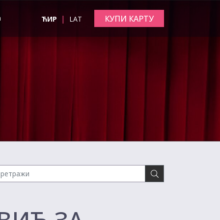
|
КУПИ КАРТУ
а
ЋИР
LAT
ВИЋ ЗА