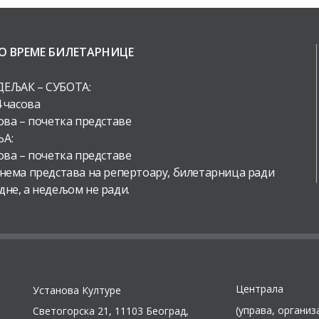
О ВРЕМЕ БИЛЕТАРНИЦЕ
ЕЉАК – СУБОТА:
4 часова
ова – почетка представе
А:
ова – почетка представе
 нема представа на репертоару, билетарница ради
дне, а недељом не ради.
Централа
Установа Културе
(управа, организ
Светогорска 21, 11103 Београд,