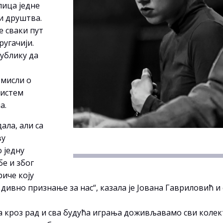
лица једне
и друштва.
е сваки пут
ругачији.
ублику да
змисли о
систем
а.
ала, али са
ву
 једну
бе и због
риче коју
о дивно признање за нас“, казала је Јована Гавриловић 
а кроз рад и сва будућа играња доживљавамо сви колек