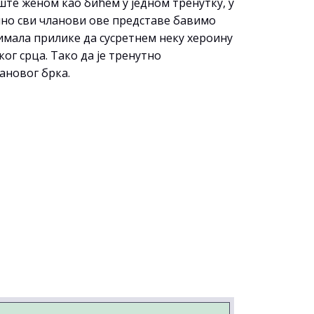
ште женом као бићем у једном тренутку, у
начно сви чланови ове представе бавимо
имала прилике да сусретнем неку хероину
ог срца. Тако да је тренутно
ановог брка.