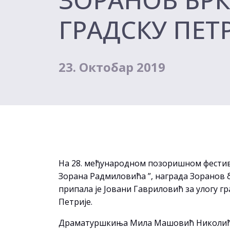
ГРАДСКУ ПЕТР
23. Октобар 2019
На 28. међународном позоришном фестив
Зорана Радмиловића ”, награда Зоранов 
припала је Јовани Гавриловић за улогу гр
Петрије.
Драматуршкиња Мила Машовић Николић