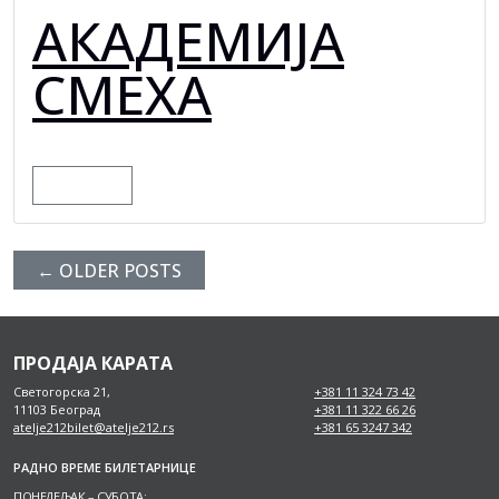
АКАДЕМИЈА
СМЕХА
MORE
←
OLDER POSTS
ПРОДАЈА КАРАТА
Светогорска 21,
+381 11 324 73 42
11103 Београд
+381 11 322 66 26
atelje212bilet@atelje212.rs
+381 65 3247 342
РАДНО ВРЕМЕ БИЛЕТАРНИЦЕ
ПОНЕДЕЉАК – СУБОТА: