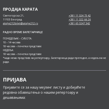
ПРОДАЈА КАРАТА
Светогорска 21,
+381 11 324 73 42
11103 Београд
+381 11 322 66 26
atelje212bilet@atelje212.rs
+381 65 3247 342
РАДНО ВРЕМЕ БИЛЕТАРНИЦЕ
ПОНЕДЕЉАК – СУБОТА:
10 – 14 часова
18 часова – почетка представе
НЕДЕЉА:
18 часова – почетка представе
*када нема представа на репертоару, билетарница ради преподне, а недељом не
ради.
ПРИЈАВА
Пријавите се за нашу мејлинг листу и добијаћете
редовна обавештења о нашем репертоару и
дешавањима: