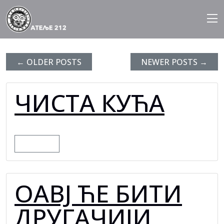
BLOG ARCHIVES
Skip
to
content
←
OLDER POSTS
NEWER POSTS
→
ЧИСТА КУЋА
MORE
ОАВЈ ЋЕ БИТИ
ДРУГАЧИЈИ