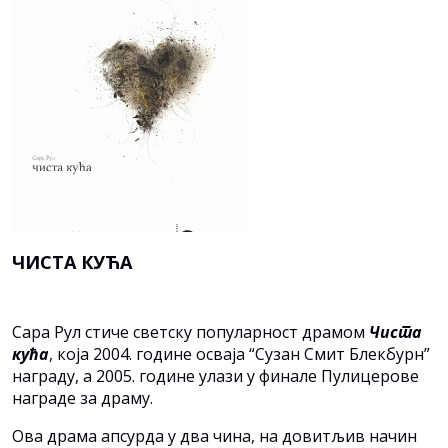
ЧИСТА КУЋА
Сара Рул стиче светску популарност драмом
Чиста
кућа
, која 2004. године осваја “Сузан Смит Блекбурн”
награду, а 2005. године улази у финале Пулицерове
награде за драму.
Ова драма апсурда у два чина, на довитљив начин