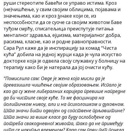
руши стереотипе бавећи се управо истима. Kроз
(не)чишћење, у свим својим облицима, појавама и
значењима, као и кроз јунаке који се, из
неспособности да се суоче са својим животом баве
туђом смрћу, списатељица преиспутује питања
менталног здравља, ејџизма, материјалног добра,
расизма, класне, као и родне равноправности.
Сара Рул каже да је инспирацију за комад “Чиста
кућа” добила на једној журци када је чула искуство
докторке која је одвела своју служавку у болницу на
терапију како би је натерала да јој очисти кућу.
“Помислила сам: Овде је жена која мисли да је
превазишла чишћење својим образовањем. Испало је
као да су жене либералних каријера превише напредне
да би чистиле своје куће. То ме фасцинира на
политичком нивоу, али и на психолошком и духовном.
Шта значи бити одвојен од сопствене прљавштине?
Шта значи за више класе да буду ослобођене од
потреба свакодневног живота, тако да не примећују
шта се накупља временом? Kада сам први пут почела