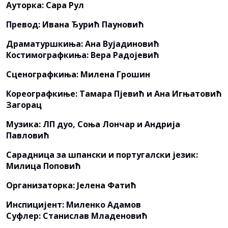
Ауторка: Сара Рул
Превод: Ивана Ђурић Пауновић
Драматуршкиња: Ана Вујадиновић
Костимографкиња: Вера Радојевић
Сценографкиња: Милена Грошин
Кореографкиње: Тамара Пјевић и Ана Игњатовић
Загорац
Музика: ЛП дуо, Соња Лончар и Андрија
Павловић
Сарадница за шпански и португалски језик:
Милица Поповић
Организаторка: Јелена Фатић
Инспицијент: Миленко Адамов
Суфлер: Станислав Младеновић