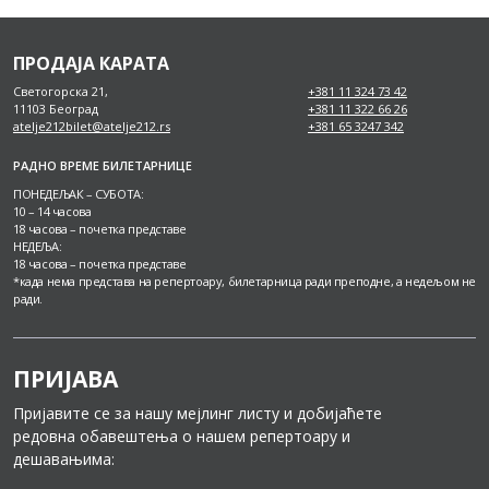
ПРОДАЈА КАРАТА
Светогорска 21,
+381 11 324 73 42
11103 Београд
+381 11 322 66 26
atelje212bilet@atelje212.rs
+381 65 3247 342
РАДНО ВРЕМЕ БИЛЕТАРНИЦЕ
ПОНЕДЕЉАК – СУБОТА:
10 – 14 часова
18 часова – почетка представе
НЕДЕЉА:
18 часова – почетка представе
*када нема представа на репертоару, билетарница ради преподне, а недељом не
ради.
ПРИЈАВА
Пријавите се за нашу мејлинг листу и добијаћете
редовна обавештења о нашем репертоару и
дешавањима: