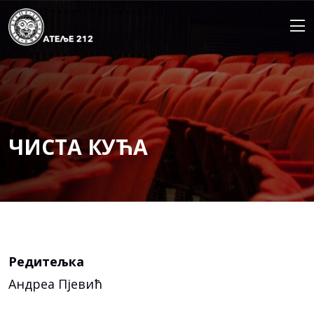
Skip
to
content
ЧИСТА КУЋА
Редитељка
Андреа Пјевић