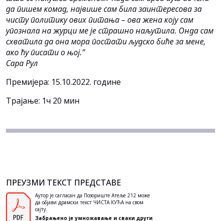
да пишем комад, највише сам била заинтересова за
чисту политику ових питања – ова жена коју сам
упознала на журци ме је страшно наљутила. Онда сам
схватила да она мора постати људско биће за мене,
ако ћу писати о њој.”
Сара Рул
Премијера: 15.10.2022. године
Трајање: 1ч 20 мин
ПРЕУЗМИ ТЕКСТ ПРЕДСТАВЕ
Аутор је сагласан да Позориште Атеље 212 може
да објави драмски текст ЧИСТА КУЋА на свом
сајту.
Забрањено је умножавање и сваки други