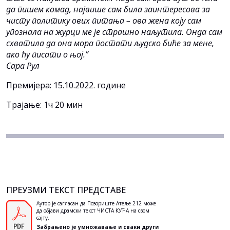
да пишем комад, највише сам била заинтересова за
чисту политику ових питања – ова жена коју сам
упознала на журци ме је страшно наљутила. Онда сам
схватила да она мора постати људско биће за мене,
ако ћу писати о њој.”
Сара Рул
Премијера: 15.10.2022. године
Трајање: 1ч 20 мин
ПРЕУЗМИ ТЕКСТ ПРЕДСТАВЕ
Аутор је сагласан да Позориште Атеље 212 може
да објави драмски текст ЧИСТА КУЋА на свом
сајту.
Забрањено је умножавање и сваки други