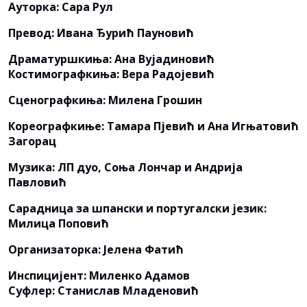
Ауторка: Сара Рул
Превод: Ивана Ђурић Пауновић
Драматуршкиња: Ана Вујадиновић
Костимографкиња: Вера Радојевић
Сценографкиња: Милена Грошин
Кореографкиње: Тамара Пјевић и Ана Игњатовић
Загорац
Музика: ЛП дуо, Соња Лончар и Андрија
Павловић
Сарадница за шпански и португалски језик:
Милица Поповић
Организаторка: Јелена Фатић
Инспицијент: Миленко Адамов
Суфлер: Станислав Младеновић