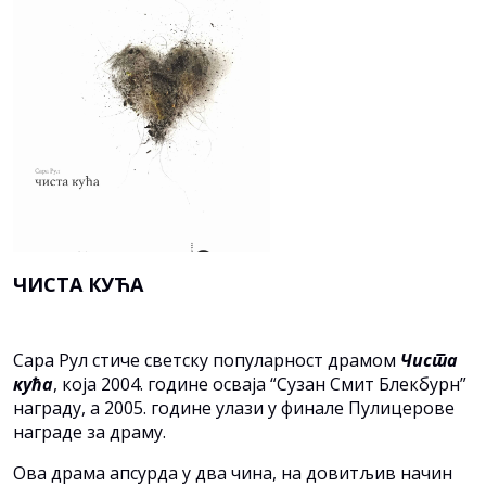
ЧИСТА КУЋА
Сара Рул стиче светску популарност драмом
Чиста
кућа
, која 2004. године осваја “Сузан Смит Блекбурн”
награду, а 2005. године улази у финале Пулицерове
награде за драму.
Ова драма апсурда у два чина, на довитљив начин