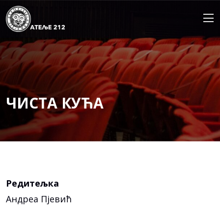
Skip
to
content
ЧИСТА КУЋА
Редитељка
Андреа Пјевић