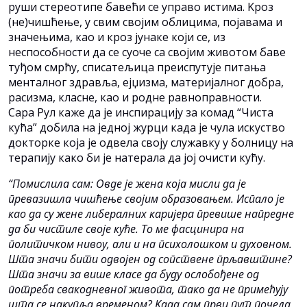
руши стереотипе бавећи се управо истима. Kроз
(не)чишћење, у свим својим облицима, појавама и
значењима, као и кроз јунаке који се, из
неспособности да се суоче са својим животом баве
туђом смрћу, списатељица преиспутује питања
менталног здравља, ејџизма, материјалног добра,
расизма, класне, као и родне равноправности.
Сара Рул каже да је инспирацију за комад “Чиста
кућа” добила на једној журци када је чула искуство
докторке која је одвела своју служавку у болницу на
терапију како би је натерала да јој очисти кућу.
“Помислила сам: Овде је жена која мисли да је
превазишла чишћење својим образовањем. Испало је
као да су жене либералних каријера превише напредне
да би чистиле своје куће. То ме фасцинира на
политичком нивоу, али и на психолошком и духовном.
Шта значи бити одвојен од сопствене прљавштине?
Шта значи за више класе да буду ослобођене од
потреба свакодневног живота, тако да не примећују
шта се накупља временом? Kада сам први пут почела