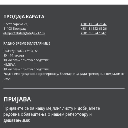
ПРОДАЈА КАРАТА
Светогорска 21,
+381 11 324 73 42
11103 Београд
+381 11 322 66 26
atelje212bilet@atelje212.rs
+381 65 3247 342
РАДНО ВРЕМЕ БИЛЕТАРНИЦЕ
ПОНЕДЕЉАК – СУБОТА:
10 – 14 часова
18 часова – почетка представе
НЕДЕЉА:
18 часова – почетка представе
*када нема представа на репертоару, билетарница ради преподне, а недељом не
ради.
ПРИЈАВА
Пријавите се за нашу мејлинг листу и добијаћете
редовна обавештења о нашем репертоару и
дешавањима: