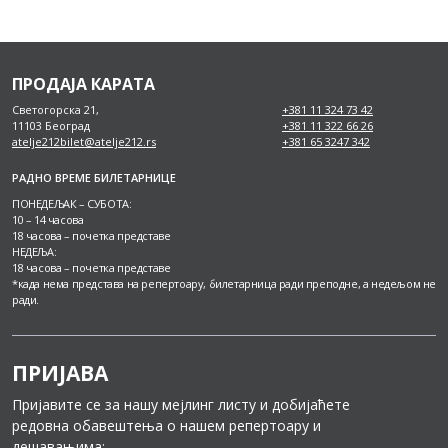
ПРОДАЈА КАРАТА
Светогорска 21,
+381 11 324 73 42
11103 Београд
+381 11 322 66 26
atelje212bilet@atelje212.rs
+381 65 3247 342
РАДНО ВРЕМЕ БИЛЕТАРНИЦЕ
ПОНЕДЕЉАК – СУБОТА:
10 – 14 часова
18 часова – почетка представе
НЕДЕЉА:
18 часова – почетка представе
*када нема представа на репертоару, билетарница ради преподне, а недељом не
ради.
ПРИЈАВА
Пријавите се за нашу мејлинг листу и добијаћете
редовна обавештења о нашем репертоару и
дешавањима: