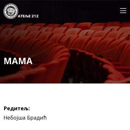
Skip
to
content
МАМА
Редитељ:
Небојша Брадић