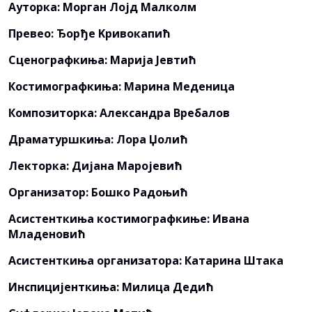
Ауторка: Морган Лојд Малколм
Превео: Ђорђе Kривокапић
Сценографкиња: Марија Јевтић
Костимографкиња: Марина Меденица
Композиторка: Александра Вребалов
Драматуршкиња: Лора Џолић
Лекторка: Дијана Маројевић
Организатор: Бошко Радоњић
Асистенткиња костимографкиње: Ивана
Младеновић
Асистенткиња организатора: Катарина Штака
Инспицијенткиња: Милица Дедић