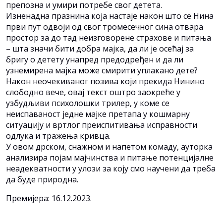
препозна и умири потребе свог детета.
Изненадна празнина која настаје након што се Нина
први пут одвоји од свог тромесечног сина отвара
простор за до тад неизговорене страхове и питања
– шта значи бити добра мајка, да ли је осећај за
бригу о детету унапред предодређен и да ли
узнемирена мајка може смирити уплакано дете?
Након неочекиваног позива који прекида Нинино
слободно вече, овај текст оштро заокреће у
узбудљиви психолошки трилер, у коме се
неиспаваност једне мајке претапа у кошмарну
ситуацију и вртлог преиспитивања исправности
одлука и тражења кривца.
У овом дрском, снажном и напетом комаду, ауторка
анализира појам мајчинства и питање потенцијалне
неадекватности у улози за коју смо научени да треба
да буде природна.
Премијера: 16.12.2023.