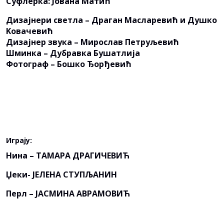
Суфлерка: Јована Матић
Дизајнери светла – Драган Масларевић и Душко
Kовачевић
Дизајнер звука – Мирослав Петруљевић
Шминка – Дубравка Бушатлија
Фотограф – Бошко Ђорђевић
Играју:
Нина – ТАМАРА ДРАГИЧЕВИЋ
Џеки- ЈЕЛЕНА СТУПЉАНИН
Перл – ЈАСМИНА АВРАМОВИЋ