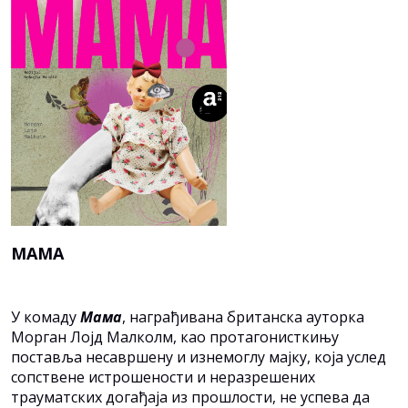
МАМА
У комаду
Мама
, награђивана британска ауторка
Морган Лојд Малколм, као протагонисткињу
поставља несавршену и изнемоглу мајку, која услед
сопствене истрошености и неразрешених
трауматских догађаја из прошлости, не успева да