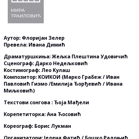
Aутор: Флоријан Зелер
Превела: Ивана Димић
Драматуршкиња: Жељка Плештина Удовичић
Сценограф: Дарко Недељковић
Kостимограф: Лео Kулаш
Kомпозитор: KОИКОИ (Марко Грабеж / Иван
Павловић Гизмо /Емилија Ђорђевић / Ивана
Миљковић)
Текстови сонгова : Ђоја Мађели
Корепетиторкa: Aна Ћосовић
Кореограф: Борис Лукман
Организатори: Јелена Фатић / Бошко Радоњић