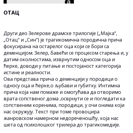
ОТАЦ
Други део Зелерове драмске трилогије („Мајка“,
„Отац“ и „Син“) је трагикомична породична прича
фокусирана на остарелог оца који се бори са
деменцијом. Зелер, бавећи се процесом старења и, у
датим околностима, изврнутим односом оца и
ћерке, доводи у питање и постојаност категорија
истине и реалности.
Ова представа прича о деменцији у породици о
односу оца и ћерке,о љубави и губитку. Интимна
прича која нам помаже и омогућава да отворимо
врата сопственог дома ,осврнути се и погледати ка
сопственим коренима, породици, у очи онима који
нас окружују. Текст при томе провоцира
жанровском намерном недореченошћу, која нас
шета од психолошког трилера до трагикомедије.