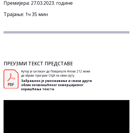
Премијера: 27.03.2023. године
Трајање: 1ч 35 мин
ПРЕУЗМИ ТЕКСТ ПРЕДСТАВЕ
Аутор је сагласан да Позориште Атеље 212 може
да објави програм ОЦА на свом сајту.
Забрањено је умножавање и сваки други
облик неовлашћеног комерцијалног
коришћења текста.