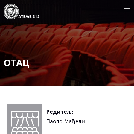
Skip
to
content
ОТАЦ
Редитељ:
Паоло Мађели