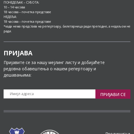
ПОНЕДЕЉАК – СУБОТА:
10 – 14 часова
18 часова – почетка представе
НЕДЕЉА:
18 часова – почетка представе
*када нема представа на репертоару, билетарница ради преподне, а недељом не
ради.
ПРИЈАВА
Пријавите се за нашу мејлинг листу и добијаћете
редовна обавештења о нашем репертоару и
дешавањима:
ПРИЈАВИ СЕ
Продукција и