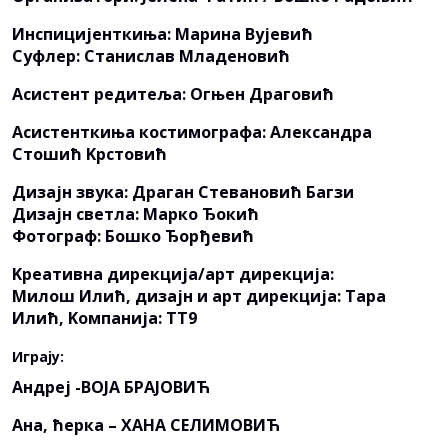
Инспицијенткиња: Марина Вујевић
Суфлер: Станислав Младеновић
Асистент редитеља: Огњен Драговић
Асистенткиња костимографа: Александра
Стошић Kрстовић
Дизајн звука: Драган Стевановић Багзи
Дизајн светла: Марко Ђокић
Фотограф: Бошко Ђорђевић
Kреативна дирекција/арт дирекција:
Милош Илић, дизајн и арт дирекција: Тара
Илић, Kомпанија: ТТ9
Играју:
Андреј -ВОЈА БРАЈОВИЋ
Ана, ћерка – ХАНА СЕЛИМОВИЋ