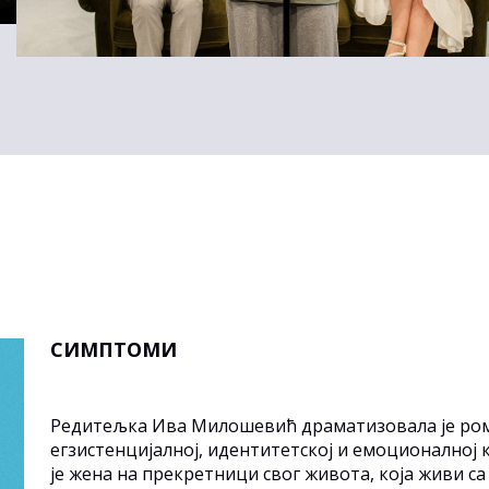
И
СИМПТОМИ
Редитељка Ива Милошевић драматизовала је ром
егзистенцијалној, идентитетској и емоционално
је жена на прекретници свог живота, која живи са