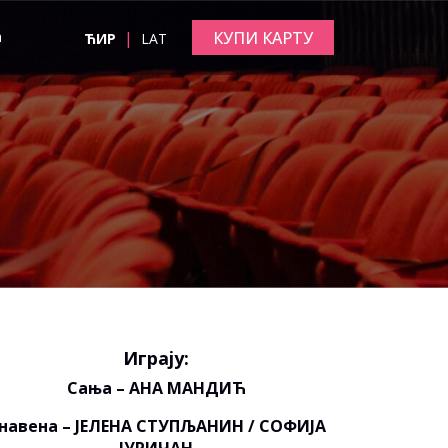
|
КУПИ КАРТУ
а
ЋИР
LAT
Играју:
Сања – АНА МАНДИЋ
навена – ЈЕЛЕНА СТУПЉАНИН / СОФИЈА