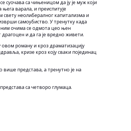
е суочава са чињеницом да ју је муж који
а њега вaрала, и преиспитује
ом свету неолибералног капитализма и
 изврши самоубиство. У тренутку када
еним очима се одмота цео њен
 драгоцен и да га је вредно живети.
 овом роману и кроз драматизацију
дравља, кризе кроз коју сваки појединац
 више представа, а тренутно је на
представа са четворо глумаца.