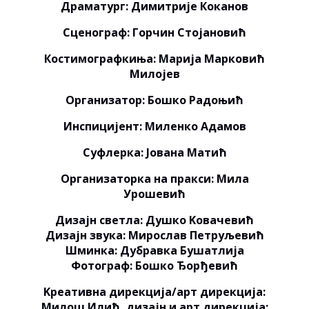
Драматург: Димитрије Коканов
Сценограф: Горчин Стојановић
Костимографкиња: Марија Марковић
Милојев
Организатор: Бошко Радоњић
Инспицијент: Миленко Адамов
Суфлерка: Јована Матић
Организаторка на пракси: Мила
Урошевић
Дизајн светла: Душко Kовачевић
Дизајн звука: Мирослав Петруљевић
Шминка: Дубравка Бушатлија
Фотограф: Бошко Ђорђевић
Kреативна дирекција/арт дирекција:
Милош Илић, дизајн и арт дирекција: