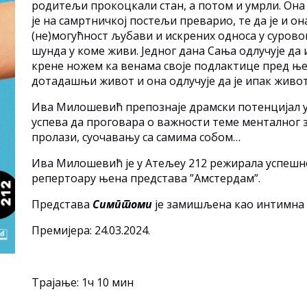
родитељи прокоцкали стан, а потом и умрли. Она с
је на самртничкој постељи преварио, те да је и он
(не)могућност љубави и искрених односа у суров
шунда у коме живи. Једног дана Сања одлучује да
крене ножем ка венама своје подлактице пред њ
дотадашњи живот и она одлучује да је ипак живот
Ива Милошевић препознаје драмски потенцијал у
успева да проговара о важности теме менталног з
пролази, суочавању са самима собом…
Ива Милошевић је у Атељеу 212 режирала успешно
репертоару њена представа ”Амстердам”.
Представа
Симптоми
је замишљена као интимна 
Премијера: 24.03.2024.
Трајање: 1ч 10 мин