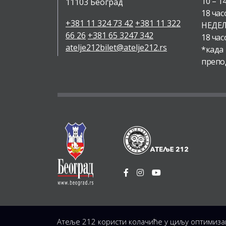
10 – 1
11103 Београд
18 час
+381 11 324 73 42
+381 11 322
НЕДЕЉ
66 26
+381 65 3247 342
18 час
atelje212bilet@atelje212.rs
*када
препо
|
Сва Права Задржана © 2026 Позориште Атеља 212
Атеље 212 користи колачиће у циљу оптимиза