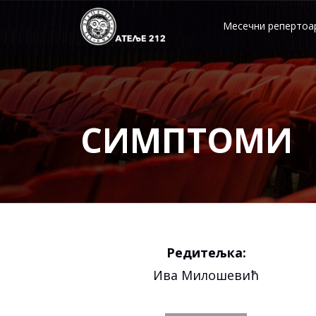
Skip
to
Месечни репертоа
content
СИМПТОМИ
Редитељка:
Ива Милошевић