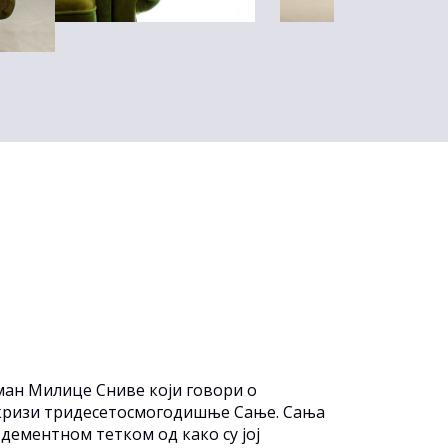
ан Милице Сниве који говори о
ј кризи тридесетосмогодишње Сање. Сања
 дементном тетком од како су јој