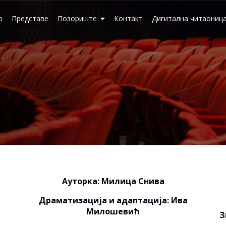
р
Представе
Позориште
Контакт
Дигитална читаониц
Ауторка: Милица Снива
Драматизација и адаптација: Ива
Милошевић
З