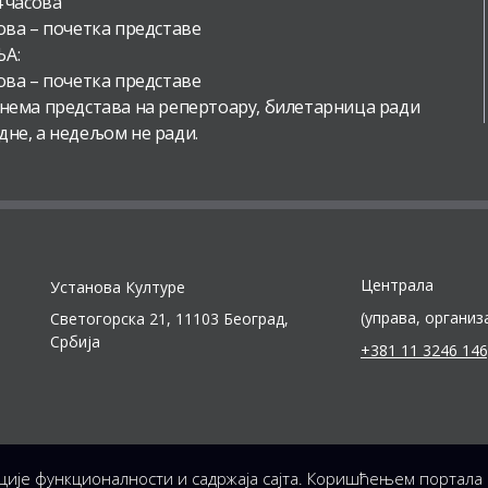
4 часова
ова – почетка представе
А:
ова – почетка представе
 нема представа на репертоару, билетарница ради
дне, а недељом не ради.
Централа
Установа Културе
(управа, организ
Светогорска 21, 11103 Београд,
Србија
+381 11 3246 146
Продукција и подршка
ције функционалности и садржаја сајта. Коришћењем портала