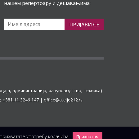
нашем репертоару и дешавањима:
ПРИЈАВИ СЕ
ација, администрација, рачуноводство, техника)
;
+381 11 3246 147
|
office@atelje212.rs
 прихватате употребу колачића.
Прихватам